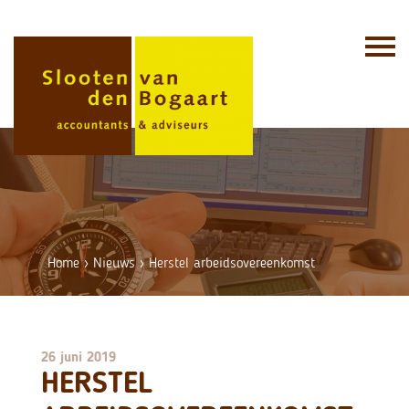
Skip
to
content
Home
›
Nieuws
›
Herstel arbeidsovereenkomst
26 juni 2019
HERSTEL