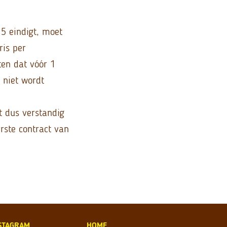
15 eindigt, moet
ris per
ten dat vóór 1
t niet wordt
t dus verstandig
rste contract van
STAGRAM
HOME