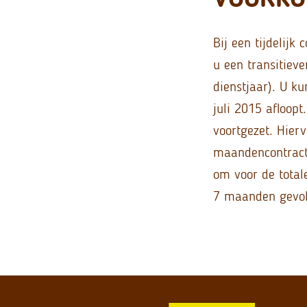
Bij een tijdelij
u een transitiev
dienstjaar). U k
juli 2015 afloopt
voortgezet. Hierv
maandencontract’
om voor de total
7 maanden gevol