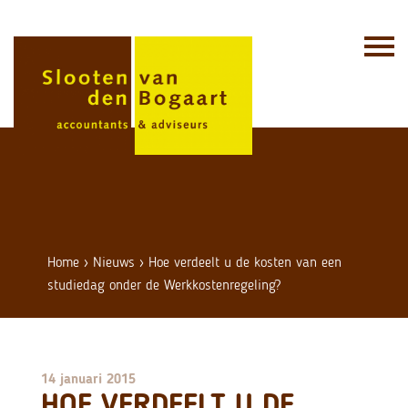
Skip
to
content
Home
›
Nieuws
›
Hoe verdeelt u de kosten van een
studiedag onder de Werkkostenregeling?
14 januari 2015
HOE VERDEELT U DE