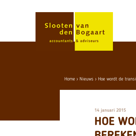
Skip
to
content
Home
›
Nieuws
›
Hoe wordt de trans
14 januari 2015
HOE WO
BEREKE