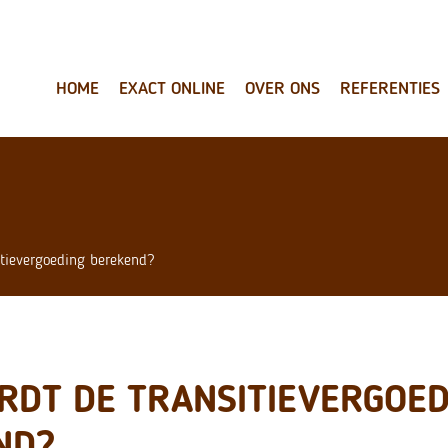
HOME
EXACT ONLINE
OVER ONS
REFERENTIES
itievergoeding berekend?
RDT DE TRANSITIEVERGOED
ND?