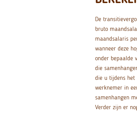
De transitievergo
bruto maandsalar
maandsalaris pe
wanneer deze hog
onder bepaalde 
die samenhangen 
die u tijdens he
werknemer in een
samenhangen met
Verder zijn er n