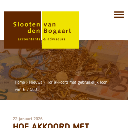
Skip
to
content
Home
›
Nieuws
›
Hof akkoord met gebruikelijk loon
van € 7.500
22 januari 2026
HOF AKKOORD MET