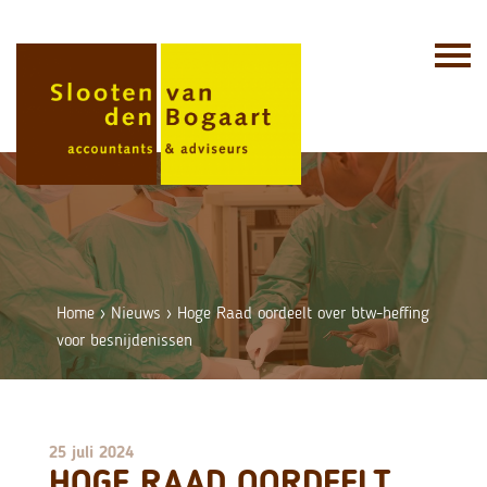
Skip
to
content
Home
›
Nieuws
›
Hoge Raad oordeelt over btw-heffing
voor besnijdenissen
25 juli 2024
HOGE RAAD OORDEELT