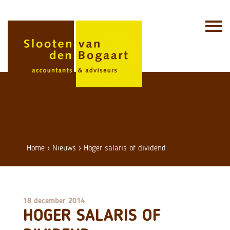
Skip
to
content
Home
›
Nieuws
›
Hoger salaris of dividend
18 december 2014
HOGER SALARIS OF