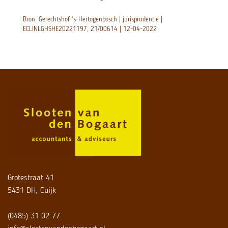
Bron: Gerechtshof ‘s-Hertogenbosch | jurisprudentie |
ECLINLGHSHE20221197, 21/00614 | 12-04-2022
Grotestraat 41
5431 DH, Cuijk
(0485) 31 02 77