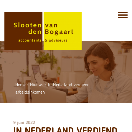
Skip
to
content
Home
›
Nieuws
›
In Nederland verdiend
arbeidsinkomen
9 juni 2022
IN NEDERLAND VERDIEND