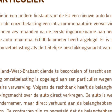
die in een andere lidstaat van de EU een nieuwe auto koo
or de omzetbelasting een intracommunautaire verwervin
binnen zes maanden na de eerste ingebruikname aan h
de auto maximaal 6.000 kilometer heeft afgelegd. Er is
 omzetbelasting als de feitelijke beschikkingsmacht van 
land-West-Brabant diende te beoordelen of terecht een
g omzetbelasting is opgelegd aan een particulier wegen
ire verwerving. Volgens de rechtbank heeft de belang
ikkingsmacht over de auto direct verkregen. De auto is w
ondernemer, maar direct verhuurd aan de belanghebben
op. De contracten zijn zo opgesteld dat de belanghebbe