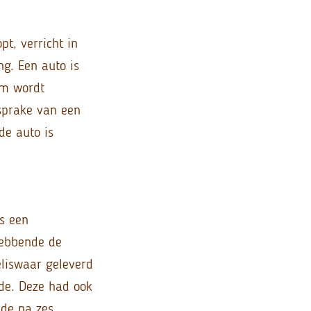
pt, verricht in
g. Een auto is
em wordt
 sprake van een
de auto is
s een
hebbende de
eliswaar geleverd
de. Deze had ook
nde na zes