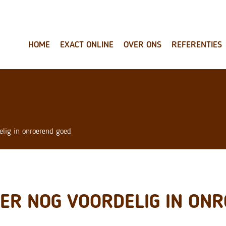
HOME
EXACT ONLINE
OVER ONS
REFERENTIES
elig in onroerend goed
EER NOG VOORDELIG IN ON