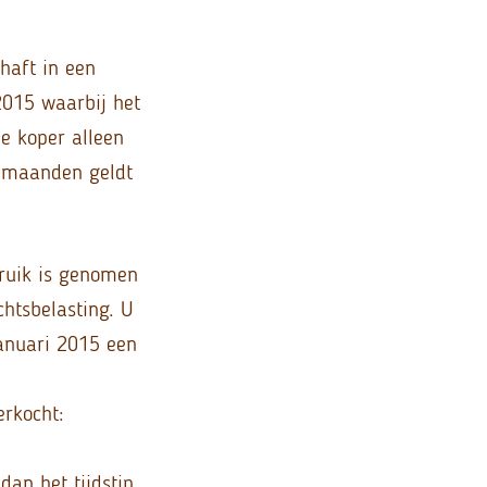
haft in een
2015 waarbij het
e koper alleen
6 maanden geldt
bruik is genomen
chtsbelasting. U
januari 2015 een
erkocht:
an het tijdstip