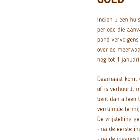
Indien u een hui
periode die aanv
pand vervolgens 
over de meerwaa
nog tot 1 januar
Daarnaast komt u
of is verhuurd, m
bent dan alleen b
verruimde termi
De vrijstelling 
• na de eerste i
• na de ingangsd