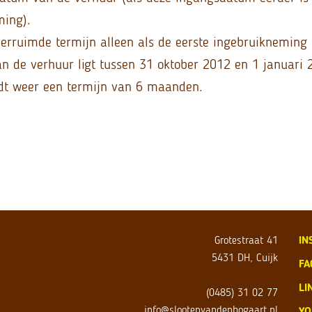
ming).
verruimde termijn alleen als de eerste ingebruikneming 
 de verhuur ligt tussen 31 oktober 2012 en 1 januari 
dt weer een termijn van 6 maanden.
Grotestraat 41
IN
5431 DH, Cuijk
FA
LI
(0485) 31 02 77
info@slootenvandenbogaart.nl
YO