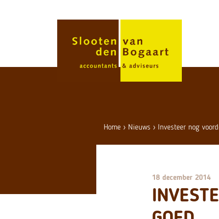
Skip
to
content
Home
›
Nieuws
›
Investeer nog voord
18 december 2014
INVEST
GOED