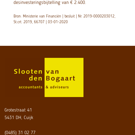
desinvesteringsbijtelling van € 2.400.
Bron: Ministerie van Financiën | besluit | Nr. 2019-0000203012,
St.crt. 2019, 66707 | 03-01-2020
Grotestraat 41
5431 DH, Cuijk
(0485) 31 02 77