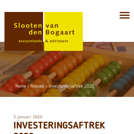
Skip
to
content
Home
›
Nieuws
›
Investeringsaftrek 2020
3 januari 2020
INVESTERINGSAFTREK