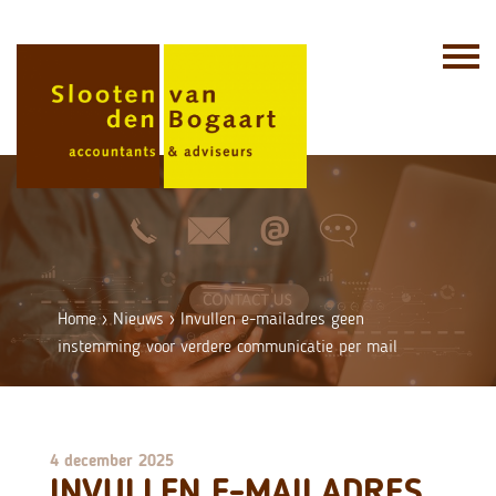
Skip
to
content
Home
›
Nieuws
›
Invullen e-mailadres geen
instemming voor verdere communicatie per mail
4 december 2025
INVULLEN E-MAILADRES