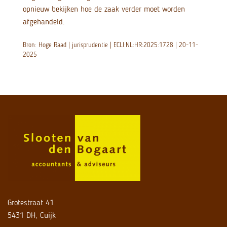
opnieuw bekijken hoe de zaak verder moet worden
afgehandeld.
Bron: Hoge Raad | jurisprudentie | ECLI:NL:HR:2025:1728 | 20-11-
2025
Grotestraat 41
5431 DH, Cuijk