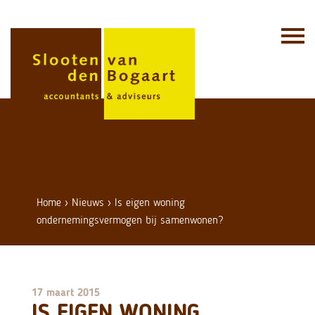
Skip
to
content
Home
›
Nieuws
›
Is eigen woning
ondernemingsvermogen bij samenwonen?
17 maart 2015
IS EIGEN WONING