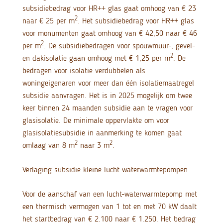
subsidiebedrag voor HR++ glas gaat omhoog van € 23
2
naar € 25 per m
. Het subsidiebedrag voor HR++ glas
voor monumenten gaat omhoog van € 42,50 naar € 46
2
per m
. De subsidiebedragen voor spouwmuur-, gevel-
2
en dakisolatie gaan omhoog met € 1,25 per m
. De
bedragen voor isolatie verdubbelen als
woningeigenaren voor meer dan één isolatiemaatregel
subsidie aanvragen. Het is in 2025 mogelijk om twee
keer binnen 24 maanden subsidie aan te vragen voor
glasisolatie. De minimale oppervlakte om voor
glasisolatiesubsidie in aanmerking te komen gaat
2
2
omlaag van 8 m
naar 3 m
.
Verlaging subsidie kleine lucht-waterwarmtepompen
Voor de aanschaf van een lucht-waterwarmtepomp met
een thermisch vermogen van 1 tot en met 70 kW daalt
het startbedrag van € 2.100 naar € 1.250. Het bedrag