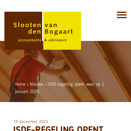
Skip
to
content
Home
›
Nieuws
›
ISDE-regeling opent weer op 2
januari 2025
19 december 2024
ISDE-REGELING OPENT