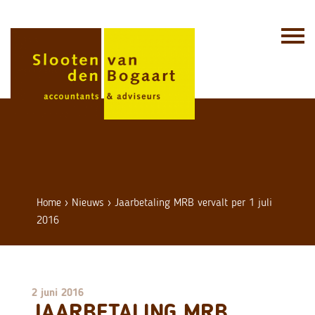
Skip
to
content
Home
›
Nieuws
›
Jaarbetaling MRB vervalt per 1 juli
2016
2 juni 2016
JAARBETALING MRB