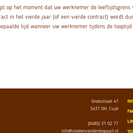
pt op het moment dat uw werknemer de leeftijdsgrens 
ract in het vierde jaar (of een vierde contract) wordt d
bepaalde tijd wanneer uw werknemer tijdens de looptijd
Grotestraat 41
IN
5431 DH, Cuijk
FA
LI
(0485) 31 02 77
info@slootenvandenbogaart.nl
YO