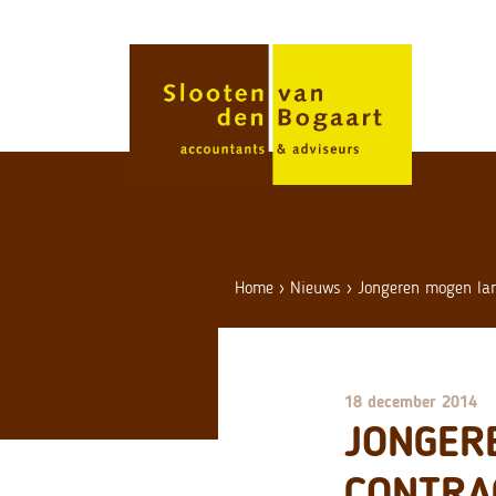
Skip
to
content
Home
›
Nieuws
›
Jongeren mogen lang
18 december 2014
JONGERE
CONTRA