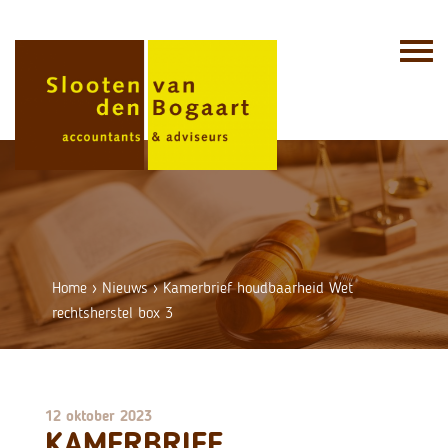
Skip
to
content
Home
›
Nieuws
›
Kamerbrief houdbaarheid Wet
rechtsherstel box 3
12 oktober 2023
KAMERBRIEF