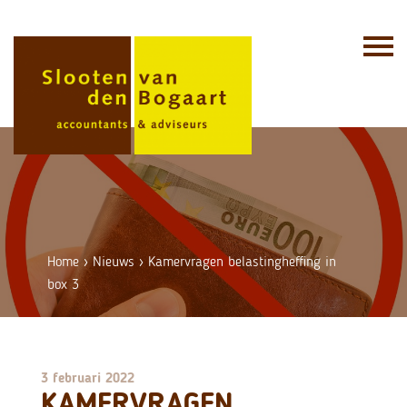
Skip
to
content
Home
›
Nieuws
›
Kamervragen belastingheffing in
box 3
3 februari 2022
KAMERVRAGEN