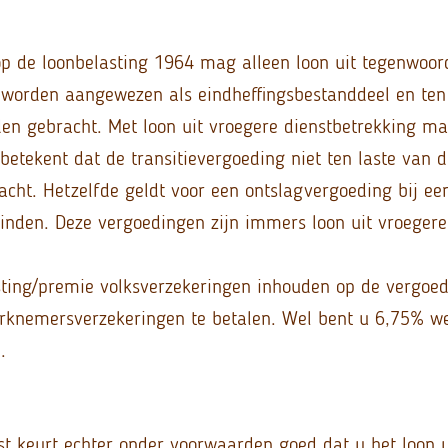
p de loonbelasting 1964 mag alleen loon uit tegenwoor
 worden aangewezen als eindheffingsbestanddeel en ten
den gebracht. Met loon uit vroegere dienstbetrekking m
 betekent dat de transitievergoeding niet ten laste van d
cht. Hetzelfde geldt voor een ontslagvergoeding bij ee
inden. Deze vergoedingen zijn immers loon uit vroegere
ting/premie volksverzekeringen inhouden op de vergoed
rknemersverzekeringen te betalen. Wel bent u 6,75% we
.
st keurt echter onder voorwaarden goed dat u het loon u