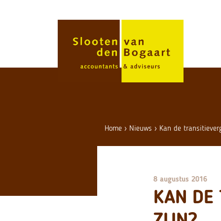
Skip
to
content
Home
›
Nieuws
›
Kan de transitiever
8 augustus 2016
KAN DE
ZIJN?