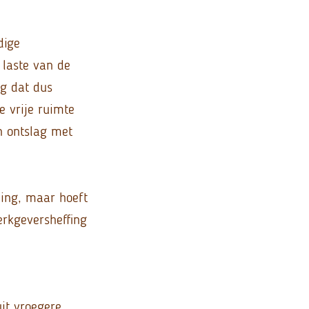
dige
 laste van de
ag dat dus
e vrije ruimte
n ontslag met
ing, maar hoeft
rkgeversheffing
it vroegere