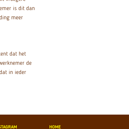
emer is dit dan
eding meer
ent dat het
e werknemer de
dat in ieder
STAGRAM
HOME