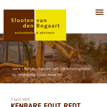
Skip
to
content
Home
›
Nieuws
›
Kenbare fout redt Belastingdienst
bij navordering zonder nieuw feit
3 april 2025
KENBARE FOUT REDT