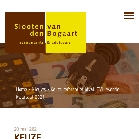
Skip
to
content
Home
›
Nieuws
›
Keuze referentietijdvak TVL tweede
kwartaal 2021
20 mei 2021
KEUZE