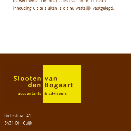
de werknemer. Om discussies over bruto- of netto-
inhouding uit te sluiten is dit nu wettelijk vastgelegd.
Grotestraat 41
5431 DH, Cuijk