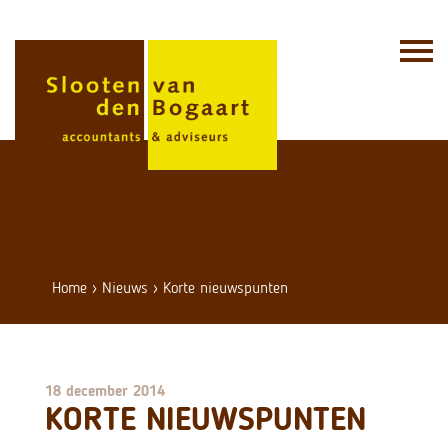
Skip
to
content
Home
›
Nieuws
›
Korte nieuwspunten
18 december 2014
KORTE NIEUWSPUNTEN