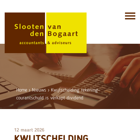
Skip
to
content
Home
›
Nieuws
›
Kwijtschelding rekening-
courantschuld is verkapt dividend
12 maart 2026
KWIJTSCHELDING