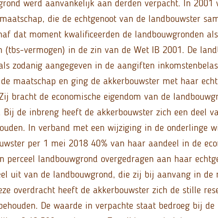
grond werd aanvankelijk aan derden verpacht. In 2001
 maatschap, die de echtgenoot van de landbouwster sam
naf dat moment kwalificeerden de landbouwgronden als 
n (tbs-vermogen) in de zin van de Wet IB 2001. De la
t als zodanig aangegeven in de aangiften inkomstenbelas
t de maatschap en ging de akkerbouwster met haar ech
Zij bracht de economische eigendom van de landbouwgr
 Bij de inbreng heeft de akkerbouwster zich een deel van
ouden. In verband met een wijziging in de onderlinge w
ouwster per 1 mei 2018 40% van haar aandeel in de ec
n perceel landbouwgrond overgedragen aan haar echtge
el uit van de landbouwgrond, die zij bij aanvang in de
eze overdracht heeft de akkerbouwster zich de stille res
rbehouden. De waarde in verpachte staat bedroeg bij d