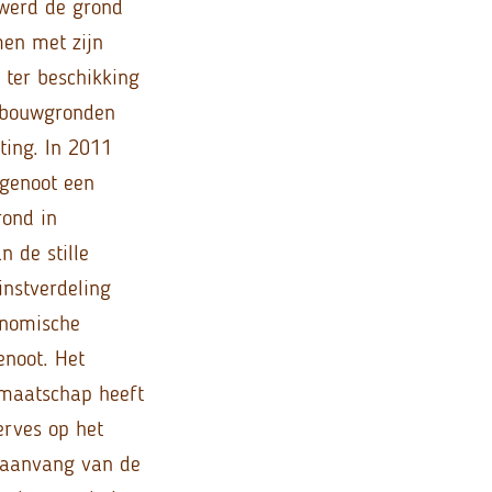
 werd de grond
en met zijn
ter beschikking
ndbouwgronden
ting. In 2011
tgenoot een
ond in
 de stille
instverdeling
onomische
noot. Het
 maatschap heeft
erves op het
e aanvang van de