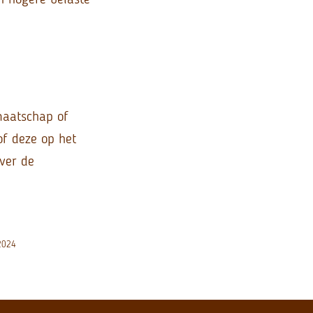
maatschap of
f deze op het
ver de
-2024