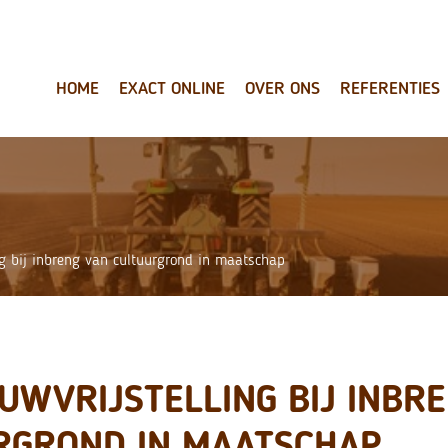
HOME
EXACT ONLINE
OVER ONS
REFERENTIES
ng bij inbreng van cultuurgrond in maatschap
UWVRIJSTELLING BIJ INBR
RGROND IN MAATSCHAP