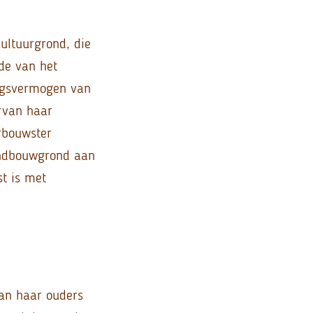
ultuurgrond, die
jde van het
ingsvermogen van
rvan haar
rbouwster
landbouwgrond aan
st is met
an haar ouders