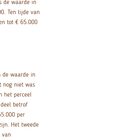
as de waarde in
0. Ten tijde van
en tot € 65.000
n de waarde in
t nog niet was
 het perceel
deel betrof
65.000 per
zijn. Het tweede
l van