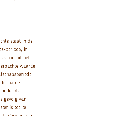
hte staat in de
bs-periode, in
estond uit het
verpachte waarde
atschapsperiode
 die na de
r onder de
ls gevolg van
ter is toe te
n hogere belaste