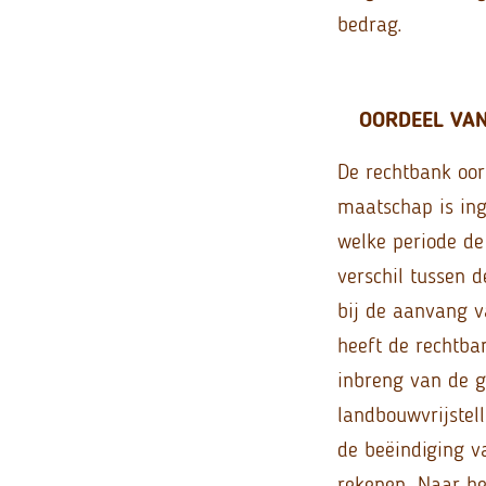
bedrag.
OORDEEL VA
De rechtbank oor
maatschap is inge
welke periode de
verschil tussen
bij de aanvang v
heeft de rechtba
inbreng van de g
landbouwvrijstel
de beëindiging v
rekenen. Naar he