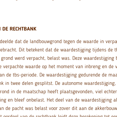
N DE RECHTBANK
deelde dat de landbouwgrond tegen de waarde in verpac
bracht. Dit betekent dat de waardestijging tijdens de t
 grond werd verpacht, belast was. Deze waardestijging b
 de verpachte waarde op het moment van inbreng en de 
an de tbs-periode. De waardestijging gedurende de ma
nk in twee delen gesplitst. De autonome waardestijging,
rond in de maatschap heeft plaatsgevonden, viel echte
ling en bleef onbelast. Het deel van de waardestijging a
an de pacht was belast voor zover dit aan de akkerbouws
t oordeel van de rechtbank leidt deze berekening tot ee