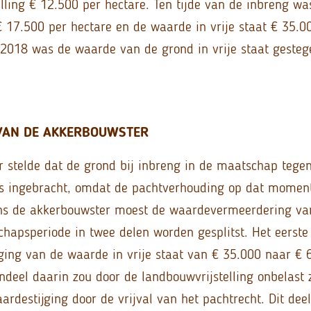
elling € 12.500 per hectare. Ten tijde van de inbreng w
€ 17.500 per hectare en de waarde in vrije staat € 35.00
 2018 was de waarde van de grond in vrije staat gesteg
VAN DE AKKERBOUWSTER
 stelde dat de grond bij inbreng in de maatschap tege
is ingebracht, omdat de pachtverhouding op dat momen
ens de akkerbouwster moest de waardevermeerdering van
chapsperiode in twee delen worden gesplitst. Het eerste 
ging van de waarde in vrije staat van € 35.000 naar € 
ndeel daarin zou door de landbouwvrijstelling onbelast 
ardestijging door de vrijval van het pachtrecht. Dit dee