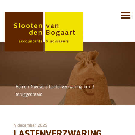
Skip
to
content
Home
›
Nieuws
›
Lastenverzwaring box 3
teruggedraaid
4 december 2025
LASTENVERZWARING