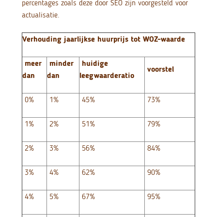
percentages zoals deze door SEO zijn voorgesteld voor
actualisatie.
Verhouding jaarlijkse huurprijs tot WOZ-waarde
meer
minder
huidige
voorstel
dan
dan
leegwaarderatio
0%
1%
45%
73%
1%
2%
51%
79%
2%
3%
56%
84%
3%
4%
62%
90%
4%
5%
67%
95%