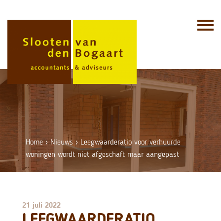
Skip
to
content
Home
›
Nieuws
›
Leegwaarderatio voor verhuurde
woningen wordt niet afgeschaft maar aangepast
21 juli 2022
LEEGWAARDERATIO