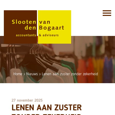
Skip
to
content
Home
›
Nieuws
›
Lenen aan zuster zonder zekerheid
27 november 2025
LENEN AAN ZUSTER