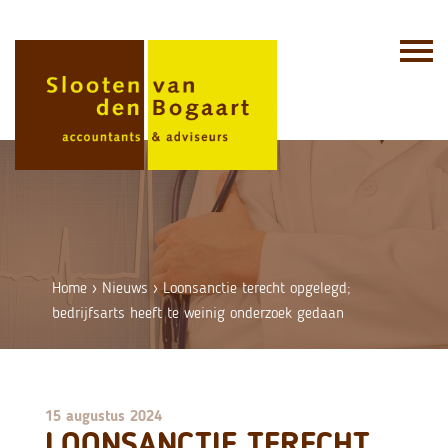
Skip
to
content
Home
›
Nieuws
›
Loonsanctie terecht opgelegd;
bedrijfsarts heeft te weinig onderzoek gedaan
15 augustus 2024
LOONSANCTIE TERECHT