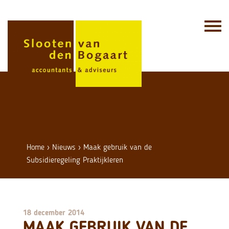
Skip
to
content
Home
›
Nieuws
›
Maak gebruik van de
Subsidieregeling Praktijkleren
18 december 2014
MAAK GEBRUIK VAN DE