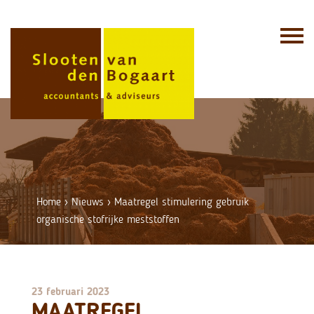
Skip
to
content
Home
›
Nieuws
›
Maatregel stimulering gebruik
organische stofrijke meststoffen
23 februari 2023
MAATREGEL