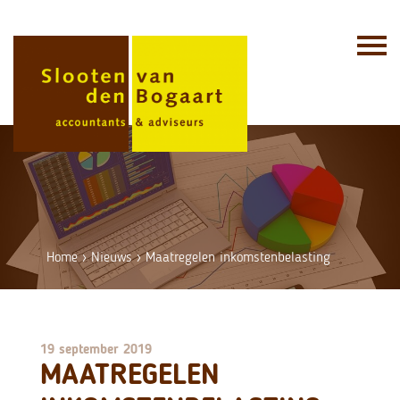
Skip
to
content
Home
›
Nieuws
›
Maatregelen inkomstenbelasting
19 september 2019
MAATREGELEN