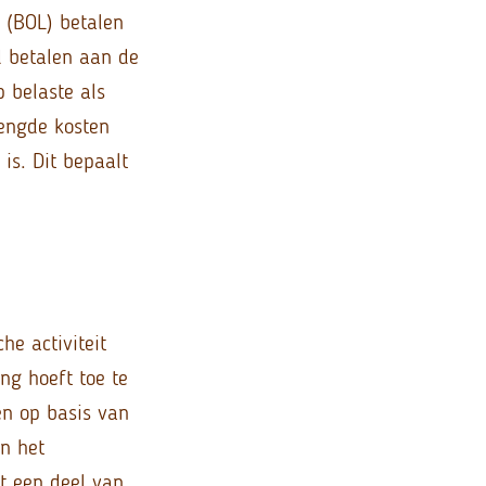
n (BOL) betalen
d betalen aan de
p belaste als
mengde kosten
is. Dit bepaalt
he activiteit
ng hoeft toe te
en op basis van
n het
at een deel van