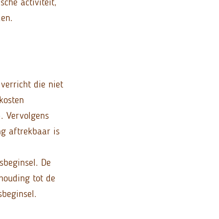
che activiteit,
len.
verricht die niet
 kosten
). Vervolgens
ng aftrekbaar is
sbeginsel. De
houding tot de
sbeginsel.