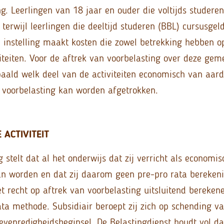
g. Leerlingen van 18 jaar en ouder die voltijds studere
terwijl leerlingen die deeltijd studeren (BBL) cursusgel
De instelling maakt kosten die zowel betrekking hebben o
iviteiten. Voor de aftrek van voorbelasting over deze ge
ald welk deel van de activiteiten economisch van aard 
 voorbelasting kan worden afgetrokken.
 ACTIVITEIT
 stelt dat al het onderwijs dat zij verricht als economisc
an worden en dat zij daarom geen pre-pro rata berekeni
et recht op aftrek van voorbelasting uitsluitend bereken
ta methode. Subsidiair beroept zij zich op schending va
 evenredigheidsbeginsel. De Belastingdienst houdt vol d