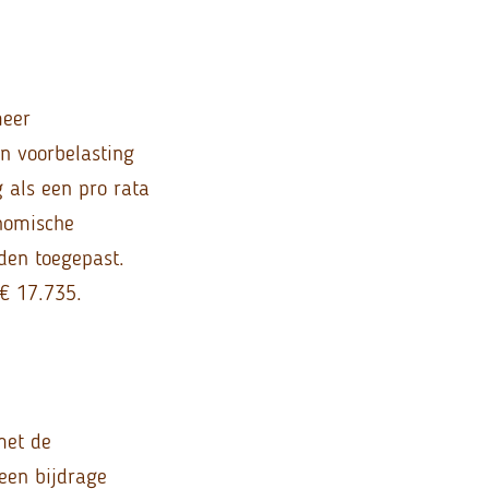
meer
an voorbelasting
 als een pro rata
onomische
den toegepast.
 € 17.735.
met de
geen bijdrage