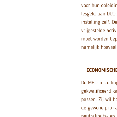
voor hun opleidin
lesgeld aan DUO, 
instelling zelf. 
vrijgestelde act
moet worden bepa
namelijk hoeveel
ECONOMISCHE
De MBO-instelling
gekwalificeerd k
passen. Zij wil h
de gewone pro ra
neutraliteits- en