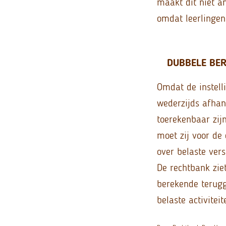
maakt dit niet an
omdat leerlingen 
DUBBELE BER
Omdat de instelli
wederzijds afhank
toerekenbaar zij
moet zij voor de
over belaste vers
De rechtbank zie
berekende terugg
belaste activitei