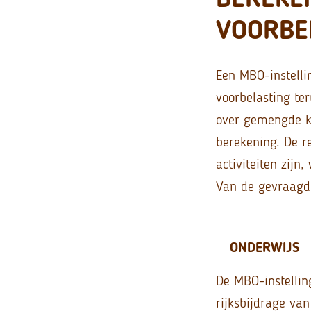
VOORBE
Een MBO-instelli
voorbelasting ter
over gemengde ko
berekening. De r
activiteiten zij
Van de gevraagde 
ONDERWIJS
De MBO-instellin
rijksbijdrage van