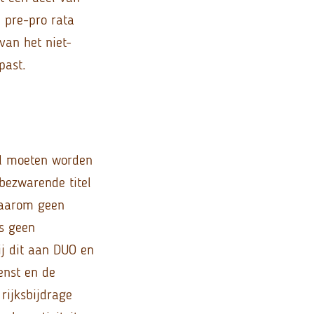
n pre-pro rata
an het niet-
past.
end moeten worden
bezwarende titel
 daarom geen
is geen
ij dit aan DUO en
enst en de
 rijksbijdrage