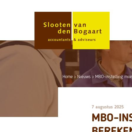
Skip
to
content
Home
›
Nieuws
›
MBO-instelling moe
7 augustus 2025
MBO-IN
BEREKE