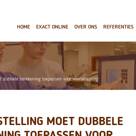
HOME
EXACT ONLINE
OVER ONS
REFERENTIES
t dubbele berekening toepassen voor voorbelasting
STELLING MOET DUBBELE
NING TOEPASSEN VOOR