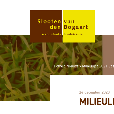
Skip
to
content
Home
›
Nieuws
›
Milieulijst 2021 vas
24 december 2020
MILIEUL