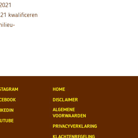
 2021
021 kwalificeren
milieu-
STAGRAM
HOME
CEBOOK
DISCLAIMER
ALGEMENE
NKEDIN
VOORWAARDEN
UTUBE
PRIVACYVERKLARING
KLACHTENREGELING