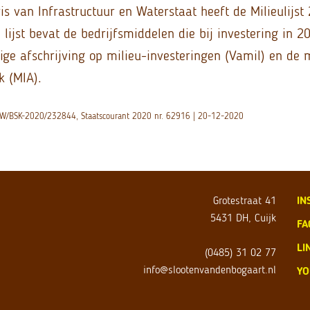
is van Infrastructuur en Waterstaat heeft de Milieulijst
 lijst bevat de bedrijfsmiddelen die bij investering in 2
ige afschrijving op milieu-investeringen (Vamil) en de 
k (MIA).
 IENW/BSK-2020/232844, Staatscourant 2020 nr. 62916 | 20-12-2020
Grotestraat 41
IN
5431 DH, Cuijk
FA
LI
(0485) 31 02 77
info@slootenvandenbogaart.nl
YO