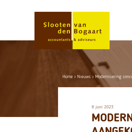
Skip
to
content
Home
›
Nieuws
›
Modernisering conc
8 juni 2023
MODERN
AANGEK