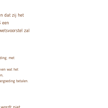
 dat zij het
3 een
wetsvoorstel zal
eding, met
even wat het
en;
vergoeding betalen.
 wordt niet