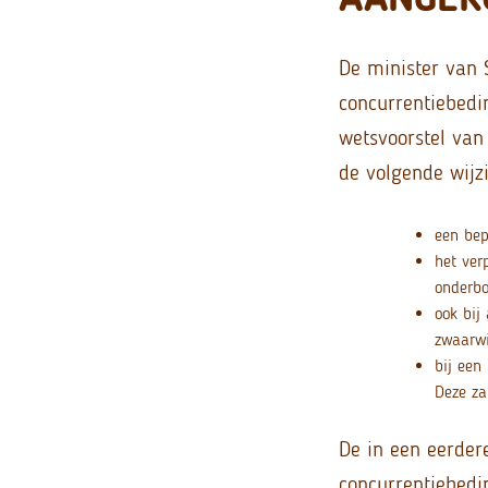
De minister van 
concurrentiebedi
wetsvoorstel van 
de volgende wijz
een bep
het ver
onderbo
ook bij
zwaarwi
bij een
Deze za
De in een eerde
concurrentiebedi