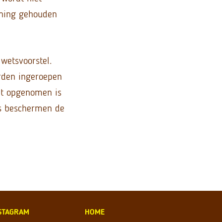
ening gehouden
wetsvoorstel.
orden ingeroepen
rdt opgenomen is
ies beschermen de
STAGRAM
HOME