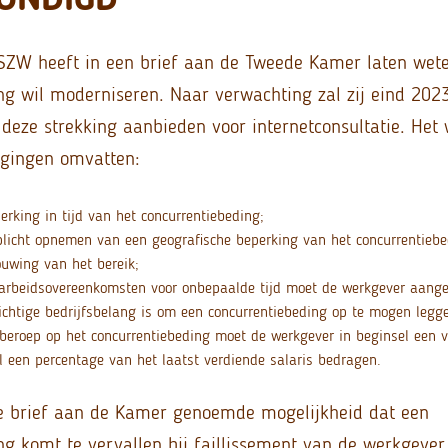
SZW heeft in een brief aan de Tweede Kamer laten weten
ng wil moderniseren. Naar verwachting zal zij eind 202
deze strekking aanbieden voor internetconsultatie. Het 
igingen omvatten:
erking in tijd van het concurrentiebeding;
plicht opnemen van een geografische beperking van het concurrentieb
uwing van het bereik;
 arbeidsovereenkomsten voor onbepaalde tijd moet de werkgever aang
chtige bedrijfsbelang is om een concurrentiebeding op te mogen legg
 beroep op het concurrentiebeding moet de werkgever in beginsel een 
l een percentage van het laatst verdiende salaris bedragen.
re brief aan de Kamer genoemde mogelijkheid dat een
ng komt te vervallen bij faillissement van de werkgever