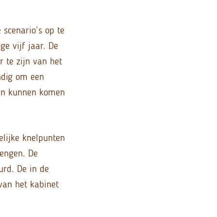
scenario’s op te
e vijf jaar. De
 te zijn van het
andig om een
uden kunnen komen
elijke knelpunten
rengen. De
urd. De in de
van het kabinet