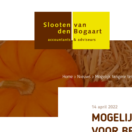
Skip
to
content
Home
›
Nieuws
›
Mogelijk langere te
14 april 2022
MOGELI
VOOR B