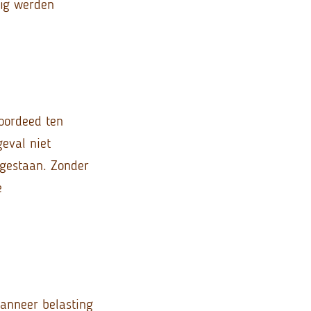
tig werden
voordeed ten
geval niet
 gestaan. Zonder
e
.
wanneer belasting