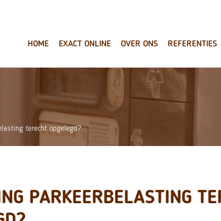
HOME
EXACT ONLINE
OVER ONS
REFERENTIES
lasting terecht opgelegd?
ING PARKEERBELASTING TE
GD?