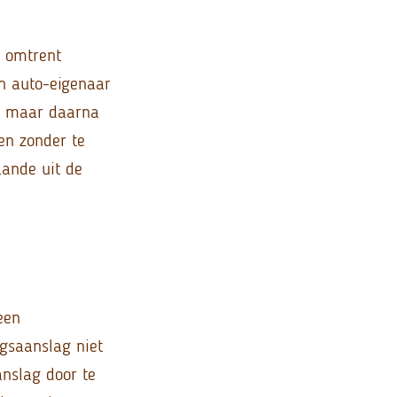
e omtrent
n auto-eigenaar
s, maar daarna
en zonder te
aande uit de
.
een
ngsaanslag niet
anslag door te