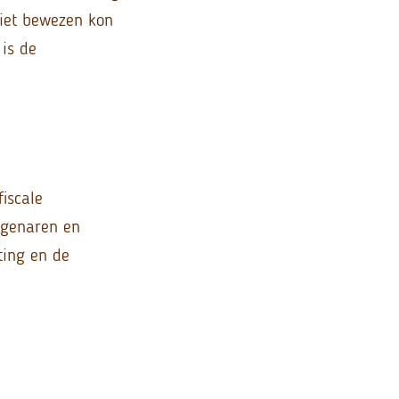
 niet bewezen kon
is de
iscale
igenaren en
ting en de