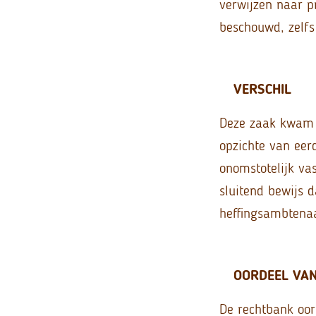
verwijzen naar p
beschouwd, zelfs 
VERSCHIL
Deze zaak kwam v
opzichte van eerd
onomstotelijk va
sluitend bewijs 
heffingsambtenaa
OORDEEL VA
De rechtbank oor