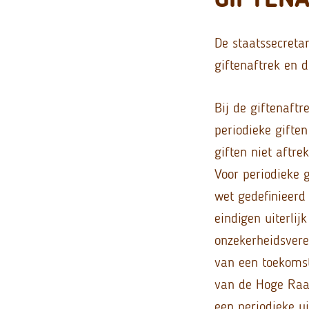
De staatssecreta
giftenaftrek en 
Bij de giftenaft
periodieke gifte
giften niet aftre
Voor periodieke g
wet gedefinieerd 
eindigen uiterlij
onzekerheidsverei
van een toekomst
van de Hoge Raad
een periodieke ui