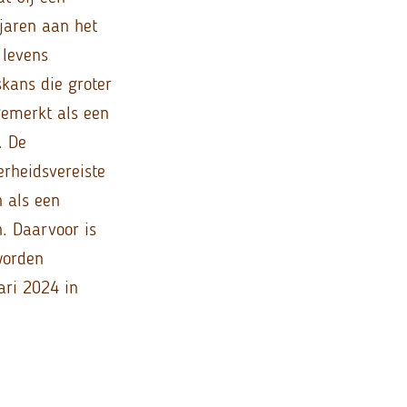
 jaren aan het
 levens
skans die groter
gemerkt als een
. De
erheidsvereiste
n als een
n. Daarvoor is
worden
ari 2024 in