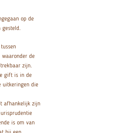
ingegaan op de
 gesteld.
 tussen
el waaronder de
trekbaar zijn.
 gift is in de
e uitkeringen die
 afhankelijk zijn
jurisprudentie
ende is om van
at bij een