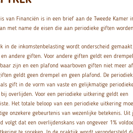
ris van Financiën is in een brief aan de Tweede Kamer 
dan met name de eisen die aan periodieke giften worden
rek in de inkomstenbelasting wordt onderscheid gemaakt
n en andere giften. Voor andere giften geldt een dremp
kbaar zijn en een plafond waarboven giften niet meer af
iften geldt geen drempel en geen plafond. De periodieke
als gift in de vorm van vaste en gelijkmatige periodiek
k bij overlijden. Voor een periodieke uitkering geldt een
ste. Het totale beloop van een periodieke uitkering moet
ige onzekere gebeurtenis van wezenlijke betekenis. Uit 
 volgt dat een overlijdenskans van ongeveer 1% voldo
tkering te spreken. In de praktijk wordt verondersteld d