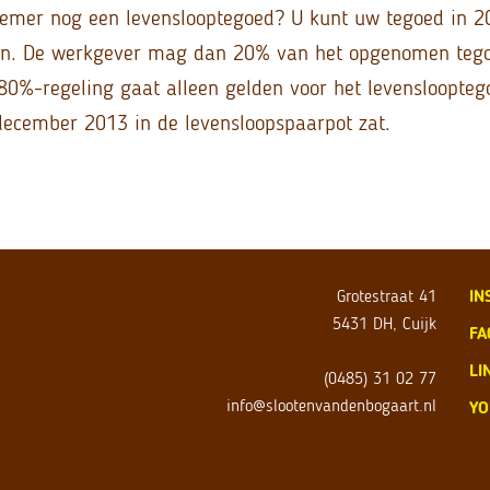
emer nog een levenslooptegoed? U kunt uw tegoed in 20
n. De werkgever mag dan 20% van het opgenomen tego
 80%-regeling gaat alleen gelden voor het levenslooptego
december 2013 in de levensloopspaarpot zat.
Grotestraat 41
IN
5431 DH, Cuijk
FA
LI
(0485) 31 02 77
info@slootenvandenbogaart.nl
YO