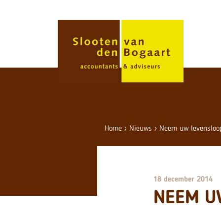
Skip
to
content
Home
›
Nieuws
›
Neem uw levensloo
18 december 2014
NEEM U