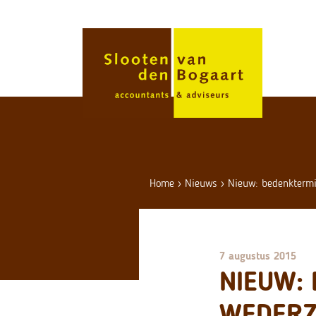
Skip
to
content
Home
›
Nieuws
›
Nieuw: bedenktermi
7 augustus 2015
NIEUW: 
WEDERZ