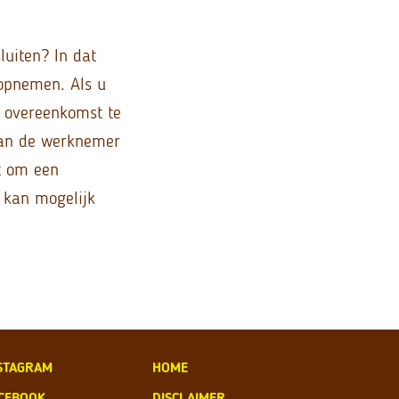
uiten? In dat
 opnemen. Als u
 overeenkomst te
van de werknemer
t om een
 kan mogelijk
STAGRAM
HOME
CEBOOK
DISCLAIMER