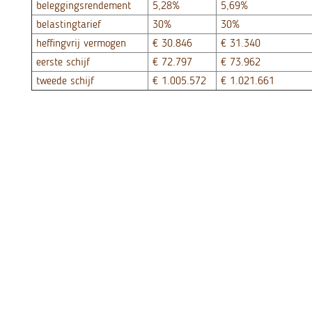
beleggingsrendement
5,28%
5,69%
belastingtarief
30%
30%
heffingvrij vermogen
€ 30.846
€ 31.340
eerste schijf
€ 72.797
€ 73.962
tweede schijf
€ 1.005.572
€ 1.021.661