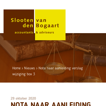
Skip
to
content
Home
›
Nieuws
›
Nota naar aanleiding verslag
wijziging box 3
29 oktober 2020
NOTA NAAR AANLEIDING