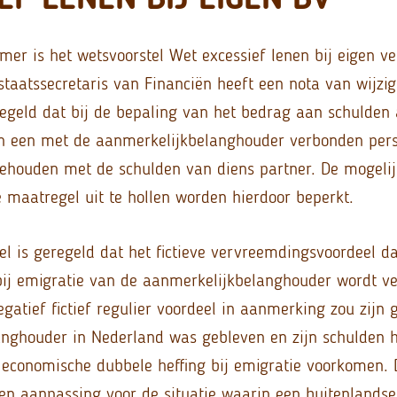
mer is het wetsvoorstel Wet excessief lenen bij eigen v
staatssecretaris van Financiën heeft een nota van wijzig
egeld dat bij de bepaling van het bedrag aan schulden
n een met de aanmerkelijkbelanghouder verbonden per
gehouden met de schulden van diens partner. De mogel
 maatregel uit te hollen worden hierdoor beperkt.
tel is geregeld dat het fictieve vervreemdingsvoordeel 
ij emigratie van de aanmerkelijkbelanghouder wordt v
egatief fictief regulier voordeel in aanmerking zou zijn
nghouder in Nederland was gebleven en zijn schulden h
 economische dubbele heffing bij emigratie voorkomen.
een aanpassing voor de situatie waarin een buitenlandse