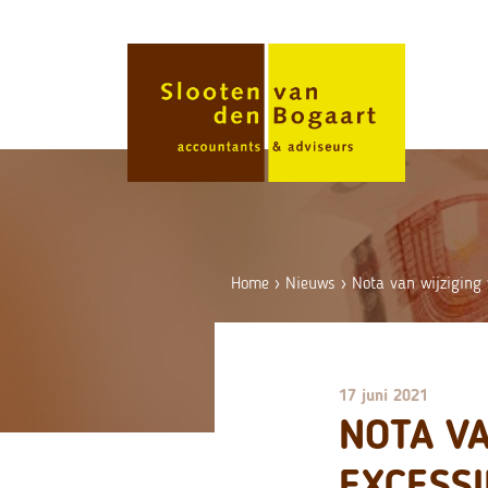
Skip
to
content
Home
›
Nieuws
›
Nota van wijziging 
17 juni 2021
NOTA V
EXCESSI