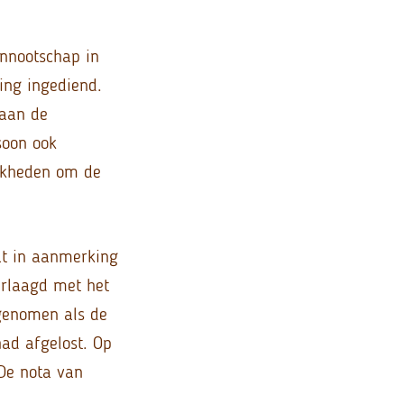
ennootschap in
ing ingediend.
 aan de
soon ook
ijkheden om de
dat in aanmerking
erlaagd met het
 genomen als de
ad afgelost. Op
 De nota van