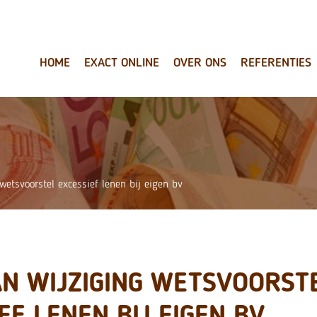
HOME
EXACT ONLINE
OVER ONS
REFERENTIES
wetsvoorstel excessief lenen bij eigen bv
AN WIJZIGING WETSVOORST
EF LENEN BIJ EIGEN BV