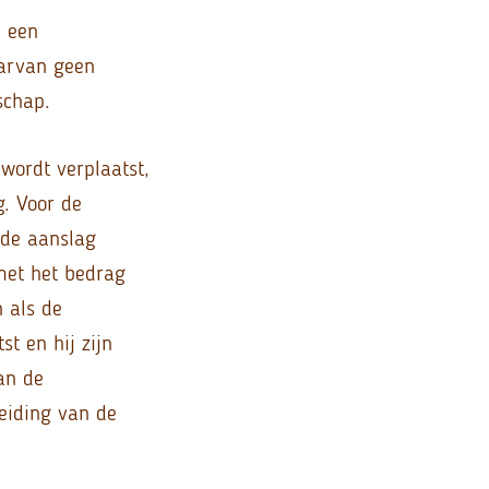
j een
aarvan geen
schap.
wordt verplaatst,
. Voor de
nde aanslag
met het bedrag
n als de
t en hij zijn
an de
eiding van de