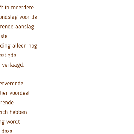
ft in meerdere
ondslag voor de
erende aanslag
tste
iding alleen nog
estigde
 verlaagd.
serverende
lier voordeel
erende
 zich hebben
ng wordt
 deze