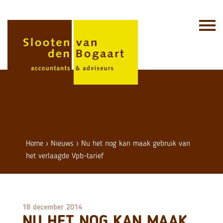
Skip
to
content
Home
›
Nieuws
›
Nu het nog kan maak gebruik van
het verlaagde Vpb-tarief
18 december 2014
NU HET NOG KAN MAAK