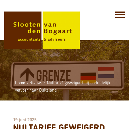
Skip
to
content
Home
›
Nieuws
›
Nultarief geweigerd bij onduidelijk
vervoer naar Duitsland
19 juni 2025
NULTARIEF GEWEIGERD