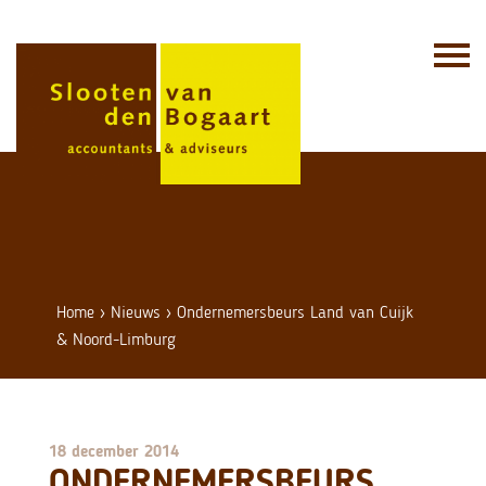
Skip
to
content
Home
›
Nieuws
›
Ondernemersbeurs Land van Cuijk
& Noord-Limburg
18 december 2014
ONDERNEMERSBEURS