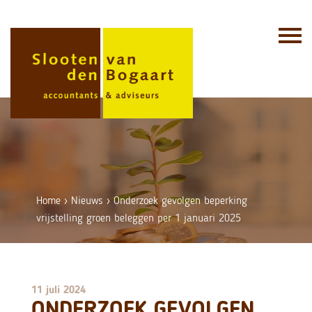
Skip
to
content
Home
›
Nieuws
›
Onderzoek gevolgen beperking
vrijstelling groen beleggen per 1 januari 2025
11 juli 2024
ONDERZOEK GEVOLGEN