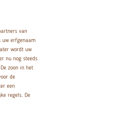
partners van
ls uw erfgenaam
later wordt uw
er nu nog steeds
 De zoon in het
voor de
ter een
jke regels. De