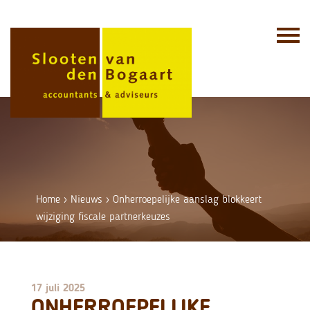
Skip
to
content
Home
›
Nieuws
›
Onherroepelijke aanslag blokkeert
wijziging fiscale partnerkeuzes
17 juli 2025
ONHERROEPELIJKE