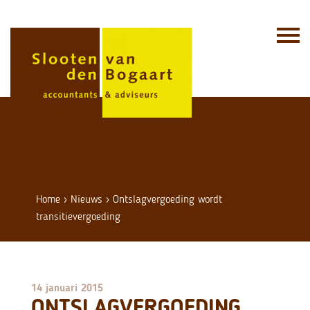
Skip
to
content
Home
›
Nieuws
›
Ontslagvergoeding wordt
transitievergoeding
14 januari 2015
ONTSLAGVERGOEDING