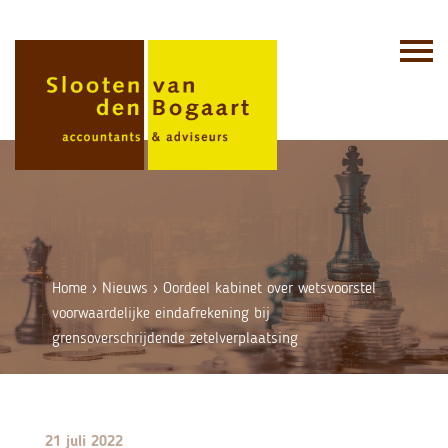
Skip
to
content
Home
›
Nieuws
›
Oordeel kabinet over wetsvoorstel
voorwaardelijke eindafrekening bij
grensoverschrijdende zetelverplaatsing
21 juli 2022