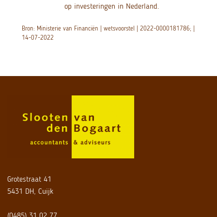
op investeringen in Nederland.
Bron: Ministerie van Financiën | wetsvoorstel | 2022-0000181786; |
14-07-2022
Grotestraat 41
5431 DH, Cuijk
(0485) 31 02 77