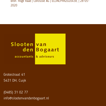
Bron: Hoge Raad | Conclusie AG | ECLINLPHR2020438, | 28-05-
2020
Grotestraat 41
5431 DH, Cuijk
(0485) 31 02 77
info@slootenvandenbogaart.nl