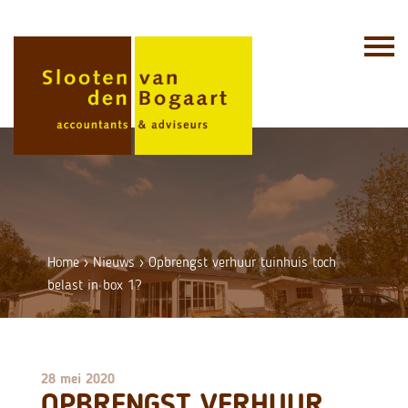
Skip
to
content
Home
›
Nieuws
›
Opbrengst verhuur tuinhuis toch
belast in box 1?
28 mei 2020
OPBRENGST VERHUUR